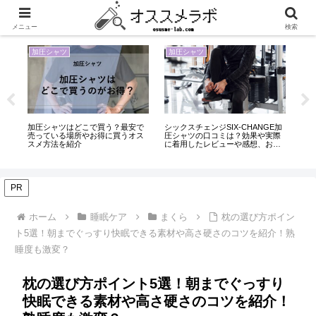
くらしとモノのおすすめ紹介メディア
メニュー
検索
加圧シャツ
加圧シャツ
加圧シャ
シックスチェンジSIX-CHANGE加
マッスルプレス(MUSCLE PRESS)
加圧シャ
圧シャツの口コミは？効果や実際
加圧シャツの口コミや効果は？特
すめ商品
に着用したレビューや感想、おす
徴やスタッフが実際に着たレビュ
やレビュ
すめポイント、お得な購入方法を
ーなどを徹底解説！
ョンシャ
紹介
PR
ホーム
睡眠ケア
まくら
枕の選び方ポイン
ト5選！朝までぐっすり快眠できる素材や高さ硬さのコツを紹介！熟
睡度も激変？
枕の選び方ポイント5選！朝までぐっすり
快眠できる素材や高さ硬さのコツを紹介！