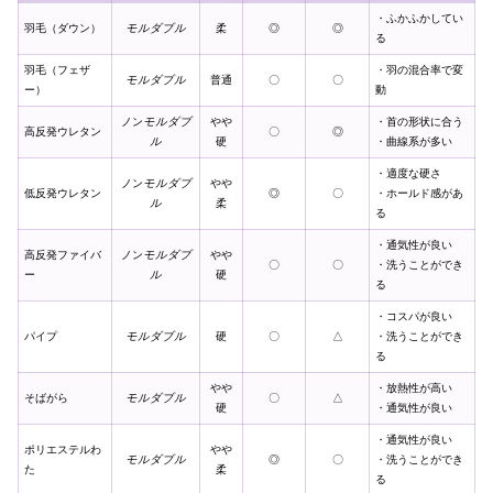
・ふかふかしてい
羽毛（ダウン）
モルダブル
柔
◎
◎
る
羽毛（フェザ
・羽の混合率で変
モルダブル
普通
〇
〇
ー）
動
ノン
モルダブ
やや
・首の形状に合う
高反発ウレタン
〇
◎
ル
硬
・曲線系が多い
・適度な硬さ
ノン
モルダブ
やや
低反発ウレタン
◎
〇
・ホールド感があ
ル
柔
る
・通気性が良い
高反発ファイバ
ノン
モルダブ
やや
〇
〇
・洗うことができ
ー
ル
硬
る
・コスパが良い
パイプ
モルダブル
硬
〇
△
・洗うことができ
る
やや
・放熱性が高い
そばがら
モルダブル
〇
△
硬
・通気性が良い
・通気性が良い
ポリエステルわ
やや
モルダブル
◎
〇
・洗うことができ
た
柔
る